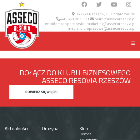
35-051 Rzeszów, ul. Podpromie 10
+48 669 001 573
biuro@assecoresovia.pl
współpraca sponsorska:
marketing@assecoresovia.pl
media:
biuroprasowe@assecoresovia.pl
DOŁĄCZ DO KLUBU BIZNESOWEGO
ASSECO RESOVIA RZESZÓW
DOWIEDZ SIĘ WIĘCEJ
Aktualności
Drużyna
Klub
Historia