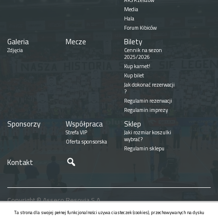
AKS Rzeszów
Media
Hala
Forum Kibiców
Galeria
Mecze
Bilety
Zdjęcia
Cennik na sezon
2025/2026
Kup karnet!
Kup bilet
Jak dokonać rezerwacji
?
Regulamin rezerwacji
Regulamin imprezy
Sponsorzy
Współpraca
Sklep
Strefa VIP
Jaki rozmiar koszulki
wybrać?
Oferta sponsorska
Regulamin sklepu
Szukaj
Kontakt
Copyright © Asseco Resovia S.A.
Realizacja
Ta strona dla swojej pełnej funkcjonalności używa ciasteczek (cookies), przechowywanych na dysku