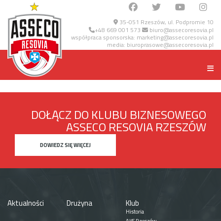
35-051 Rzeszów, ul. Podpromie 10
+48 669 001 573
biuro@assecoresovia.pl
współpraca sponsorska:
marketing@assecoresovia.pl
media:
biuroprasowe@assecoresovia.pl
DOŁĄCZ DO KLUBU BIZNESOWEGO
ASSECO RESOVIA RZESZÓW
DOWIEDZ SIĘ WIĘCEJ
Aktualności
Drużyna
Klub
Historia