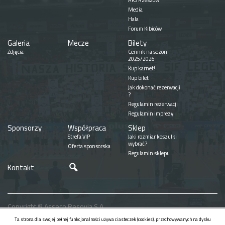
AKS Rzeszów
Media
Hala
Forum Kibiców
Galeria
Mecze
Bilety
Zdjęcia
Cennik na sezon
2025/2026
Kup karnet!
Kup bilet
Jak dokonać rezerwacji
?
Regulamin rezerwacji
Regulamin imprezy
Sponsorzy
Współpraca
Sklep
Strefa VIP
Jaki rozmiar koszulki
wybrać?
Oferta sponsorska
Regulamin sklepu
Szukaj
Kontakt
Copyright © Asseco Resovia S.A.
Realizacja
Ta strona dla swojej pełnej funkcjonalności używa ciasteczek (cookies), przechowywanych na dysku