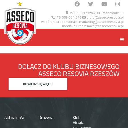
35-051 Rzeszów, ul. Podpromie 10
+48 669 001 573
biuro@assecoresovia.pl
współpraca sponsorska:
marketing@assecoresovia.pl
media:
biuroprasowe@assecoresovia.pl
DOŁĄCZ DO KLUBU BIZNESOWEGO
ASSECO RESOVIA RZESZÓW
DOWIEDZ SIĘ WIĘCEJ
Aktualności
Drużyna
Klub
Historia