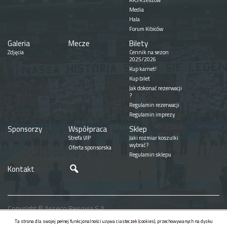
AKS Rzeszów
Media
Hala
Forum Kibiców
Galeria
Mecze
Bilety
Zdjęcia
Cennik na sezon
2025/2026
Kup karnet!
Kup bilet
Jak dokonać rezerwacji
?
Regulamin rezerwacji
Regulamin imprezy
Sponsorzy
Współpraca
Sklep
Strefa VIP
Jaki rozmiar koszulki
wybrać?
Oferta sponsorska
Regulamin sklepu
Szukaj
Kontakt
Copyright © Asseco Resovia S.A.
Realizacja
Ta strona dla swojej pełnej funkcjonalności używa ciasteczek (cookies), przechowywanych na dysku